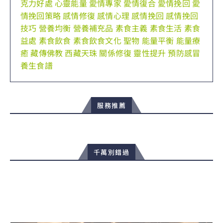
克力好處
心靈能量
愛情專家
愛情復合
愛情挽回
愛
情挽回策略
感情修復
感情心理
感情挽回
感情挽回
技巧
營養均衡
營養補充品
素食主義
素食生活
素食
益處
素食飲食
素食飲食文化
聖物
能量平衡
能量療
癒
藏傳佛教
西藏天珠
關係修復
靈性提升
預防感冒
養生食譜
服務推薦
千萬別錯過