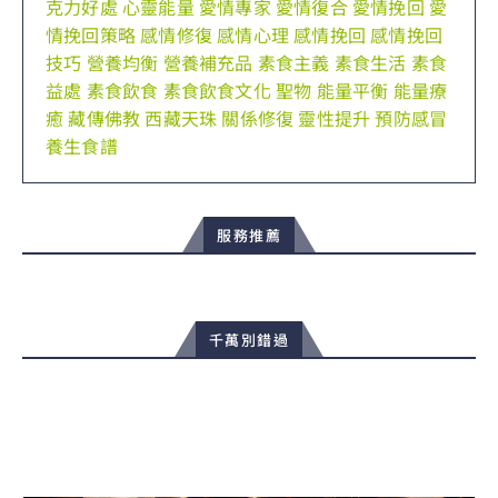
克力好處
心靈能量
愛情專家
愛情復合
愛情挽回
愛
情挽回策略
感情修復
感情心理
感情挽回
感情挽回
技巧
營養均衡
營養補充品
素食主義
素食生活
素食
益處
素食飲食
素食飲食文化
聖物
能量平衡
能量療
癒
藏傳佛教
西藏天珠
關係修復
靈性提升
預防感冒
養生食譜
服務推薦
千萬別錯過