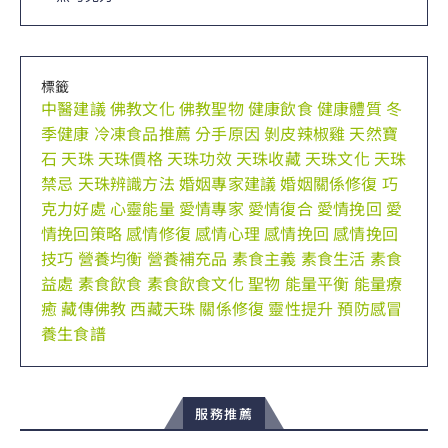
標籤
中醫建議
佛教文化
佛教聖物
健康飲食
健康體質
冬
季健康
冷凍食品推薦
分手原因
剝皮辣椒雞
天然寶
石
天珠
天珠價格
天珠功效
天珠收藏
天珠文化
天珠
禁忌
天珠辨識方法
婚姻專家建議
婚姻關係修復
巧
克力好處
心靈能量
愛情專家
愛情復合
愛情挽回
愛
情挽回策略
感情修復
感情心理
感情挽回
感情挽回
技巧
營養均衡
營養補充品
素食主義
素食生活
素食
益處
素食飲食
素食飲食文化
聖物
能量平衡
能量療
癒
藏傳佛教
西藏天珠
關係修復
靈性提升
預防感冒
養生食譜
服務推薦