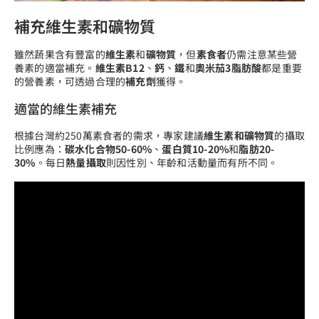
補充維生素和礦物質
雖然蔬果含有豐富的
維生素
和
礦物質
，但
素食者
仍需注意某些營
養素的適當補充。
維生素B12
、
鈣
、
鐵
和
奧米茄3脂肪酸
都是重要
的營養素，可透過合理的
補充劑
獲得。
適當的維生素補充
根據台灣約250萬素食者的需求，專家建議
維生素和礦物質
的攝取
比例應為：
碳水化合物50-60%
、
蛋白質10-20%
和
脂肪20-
30%
。每日
熱量攝取
則因性別、年齡和活動量而有所不同。