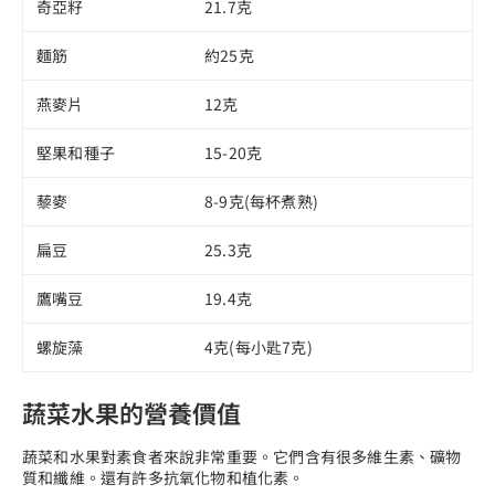
奇亞籽
21.7克
麵筋
約25克
燕麥片
12克
堅果和種子
15-20克
藜麥
8-9克(每杯煮熟)
扁豆
25.3克
鷹嘴豆
19.4克
螺旋藻
4克(每小匙7克)
蔬菜水果的營養價值
蔬菜和水果對素食者來說非常重要。它們含有很多維生素、礦物
質和纖維。還有許多抗氧化物和植化素。