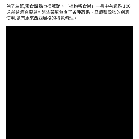
除了主菜,素食甜點也很驚艷。「植物新食尚」一書中有超過 100
道
美味素食菜單
。這些菜單包含了各種蔬果、豆類和穀物的創意
使用,還有馬來西亞風格的特色料理。