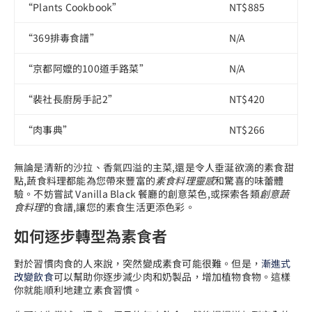
“Plants Cookbook”
NT$885
“369排毒食譜”
N/A
“京都阿嬤的100道手路菜”
N/A
“裴社長廚房手記2”
NT$420
“肉事典”
NT$266
無論是清新的沙拉、香氣四溢的主菜,還是令人垂涎欲滴的素食甜
點,蔬食料理都能為您帶來豐富的
素食料理靈感
和驚喜的味蕾體
驗。不妨嘗試 Vanilla Black 餐廳的創意菜色,或探索各類
創意蔬
食料理
的食譜,讓您的素食生活更添色彩。
如何逐步轉型為素食者
對於習慣肉食的人來說，突然變成素食可能很難。但是，
漸進式
改變飲食
可以幫助你逐步減少肉和奶製品，增加植物食物。這樣
你就能順利地建立素食習慣。