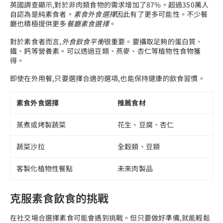
英國調查顯示,對於非肉類食物的需求增加了87%。超過350萬人
自認為是純素食者。
素食外食選擇
因此有了更多可能性。不少餐
廳也積極提供更多
餐廳素食選擇
。
對於素食者而言,
外食飲食平衡
很重要。要攝取足夠的蛋白質、
鐵、鈣等營養素。可以透過豆類、燕麥、杏仁等植物性食物獲
得。
即使在外用餐,只要選擇合適的選項,也能保持健康的飲食習慣。
素食外食選擇
推薦食材
蒸煮或烤製蔬菜
花生、豆腐、杏仁
蔬菜沙拉
全穀類、豆類
客製化植物性餐點
未來肉製品
克服素食飲食的挑戰
在社交場合選擇素食可能會遇到挑戰。但只要做好準備,就能輕鬆