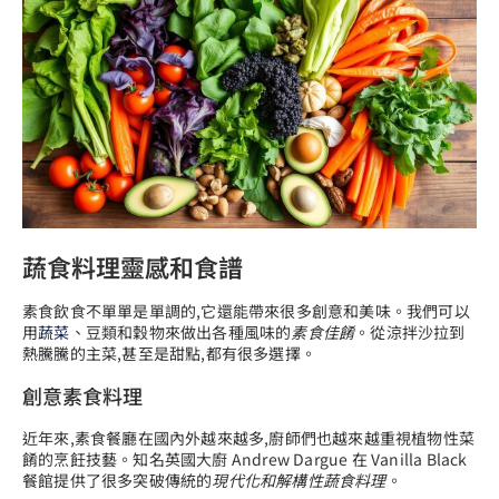
蔬食料理靈感和食譜
素食飲食不單單是單調的,它還能帶來很多創意和美味。我們可以
用
蔬菜
、豆類和穀物來做出各種風味的
素食佳餚
。從涼拌沙拉到
熱騰騰的主菜,甚至是甜點,都有很多選擇。
創意素食料理
近年來,素食餐廳在國內外越來越多,廚師們也越來越重視植物性菜
餚的烹飪技藝。知名英國大廚 Andrew Dargue 在 Vanilla Black
餐館提供了很多突破傳統的
現代化和解構性蔬食料理
。