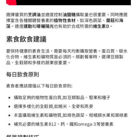
選擇優質的
烹調油
並適度控制
油鹽糖
攝取量也很重要。同時應選
擇富含各種關鍵營養素的
植物性食材
，如深色蔬菜、
蘑菇
和
海
藻
。適度
運動
和
曝曬陽光
也有助於合成所需的
維生素D
。
素食飲食建議
要保持健康的素食生活，需要每天均衡攝取營養。蛋白質、碳水
化合物、維生素和礦物質是必須的。規劃餐單時，選擇豆類製
品、全穀類和多樣的蔬果很重要。
每日飲食原則
素食者應該遵循以下每日飲食原則:
攝取足夠的植物性蛋白質,如豆類製品、堅果和種子
選擇多樣化的全穀類,如糙米、全麥和燕麥
丰富攝取維生素和礦物質,如綠色蔬菜、柑橘類水果和葉綠素
補充必要的維生素B12、鈣、鐵和omega-3等營養素
餐單規劃技巧