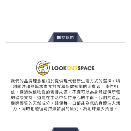
關於我們
我們的品牌理念植根於提供現代健康生活方式的選擇，特
別關注那些追求素食飲食和保健知識的消費者。我們相
信，通過純植物性的營養來源，不僅可以為身體提供所需
的健康支持，還能在生活中保持身心的平衡。我們的產品
嚴選優質的天然成分，確保每一口都能為您的身體注入活
力，同時也遵循可持續發展的原則，為地球減少負擔。