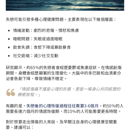
失戀可能引發多種心理健康問題。主要表現在以下幾個層面：
情緒波動：劇烈的悲傷、憤怒和焦慮
睡眠問題：失眠或過度睡眠
飲食失調：食慾下降或暴飲暴食
社交退縮：減少社交互動
研究顯示，約65%的失戀者會經歷憂鬱或焦慮症狀。在情感創傷
期間，身體會經歷顯著的生理變化。大腦中的多巴胺和血清素分
泌會急劇下降，導致情緒不穩定。
「情感傷痛不僅是心理的折磨，更是一場身心共同經歷的
療癒旅程。」
有趣的是，
失戀後的心理恢復過程往往需要3-6個月
。約50%的人
需要長達六個月的情感恢復期，而15%的人可能需要更長時間。
對於想要走出情傷的人來說，及早關注自身的心理健康至關重
要。建議可以：