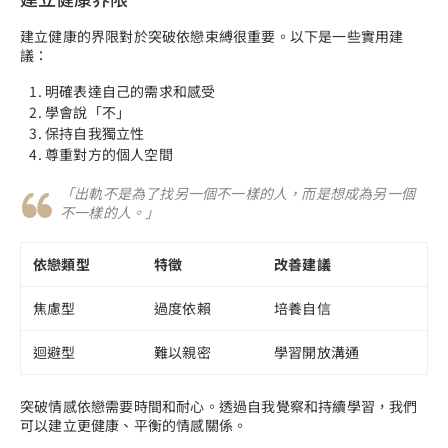
建立健康的界限對於突破依戀束縛很重要。以下是一些實用建
議：
明確表達自己的需求和感受
學會說「不」
保持自我獨立性
尊重對方的個人空間
「出軌不是為了找另一個不一樣的人，而是想成為另一個
不一樣的人。」
依戀類型
特徵
改善建議
焦慮型
過度依賴
培養自信
迴避型
難以親密
學習開放溝通
突破情感依戀需要時間和耐心。透過自我覺察和持續學習，我們
可以建立更健康、平衡的情感關係。