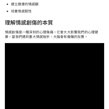
建立健康的情感觀
培養情感韌性
理解情感創傷的本質
情感創傷是一種深刻的心理傷痛。它會大大影響我們的心理健
康。當我們遇到重大情感挫折，大腦會有複雜的反應。