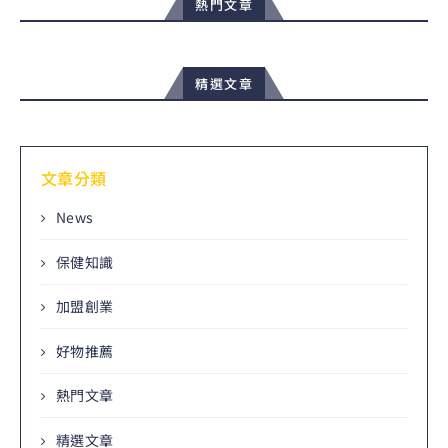
熱門文章
精選文章
文章分類
News
保健知識
加盟創業
好物推薦
熱門文章
精選文章