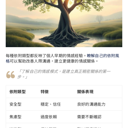
每種依附類型都反映了個人早期的情感經驗。
瞭解自己的依附風
格
可以幫助改善人際溝通，建立更健康的情感關係。
「了解自己的情感模式，是建立真正親密關係的第一
步。」
依附類型
特徵
關係表現
安全型
穩定、信任
良好的溝通能力
焦慮型
過度依賴
需要不斷確認