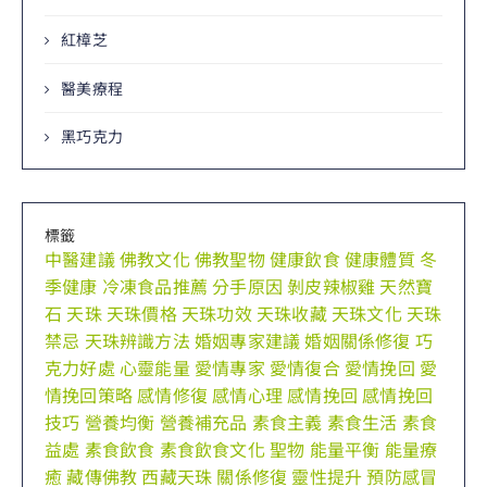
紅樟芝
醫美療程
黑巧克力
標籤
中醫建議
佛教文化
佛教聖物
健康飲食
健康體質
冬
季健康
冷凍食品推薦
分手原因
剝皮辣椒雞
天然寶
石
天珠
天珠價格
天珠功效
天珠收藏
天珠文化
天珠
禁忌
天珠辨識方法
婚姻專家建議
婚姻關係修復
巧
克力好處
心靈能量
愛情專家
愛情復合
愛情挽回
愛
情挽回策略
感情修復
感情心理
感情挽回
感情挽回
技巧
營養均衡
營養補充品
素食主義
素食生活
素食
益處
素食飲食
素食飲食文化
聖物
能量平衡
能量療
癒
藏傳佛教
西藏天珠
關係修復
靈性提升
預防感冒