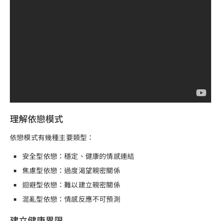
理解依戀模式
依戀模式有幾種主要類型：
安全型依戀：穩定、健康的情感連結
焦慮型依戀：過度渴望親密關係
迴避型依戀：難以建立親密關係
混亂型依戀：情感反應不可預測
建立健康界限