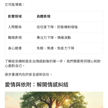
它可能導致：
影響領域
具體表現
人際關係
信任度下降、防衛機制增強
職場表現
專注力下降、情緒波動
身心健康
失眠、焦慮、免疫力下降
了解這些機制是走出情感創傷的第一步。我們需要用同理心和耐
心面對自己。
逐步重建內在的安全感和信任。
愛情與依附：解開情感糾結