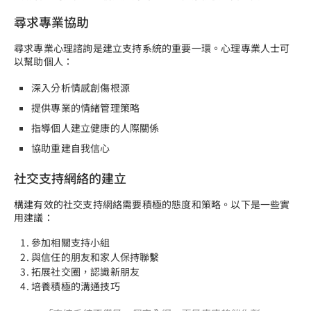
尋求專業協助
尋求專業心理諮詢是建立支持系統的重要一環。心理專業人士可
以幫助個人：
深入分析情感創傷根源
提供專業的情緒管理策略
指導個人建立健康的人際關係
協助重建自我信心
社交支持網絡的建立
構建有效的社交支持網絡需要積極的態度和策略。以下是一些實
用建議：
參加相關支持小組
與信任的朋友和家人保持聯繫
拓展社交圈，認識新朋友
培養積極的溝通技巧