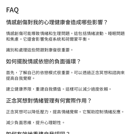
FAQ
情感創傷對我的心理健康會造成哪些影響？
情感創傷可能導致情緒和生理問題。這包括情緒波動、睡眠問題
和焦慮。它還會影響免疫系統和荷爾蒙平衡。
識別和處理這些問題對康復很重要。
如何擺脫情感依戀的負面循環？
首先，了解自己的依戀模式很重要。可以透過正念冥想和諮詢來
提高自我覺察。
建立健康界限，重建自我價值。這樣可以減少過度依賴。
正念冥想對情緒管理有何實際作用？
正念冥想可以降低壓力，提高情緒覺察。它幫助控制情緒反應。
減少負面思維，提升心理韌性。
如何有效地重建自我認同？