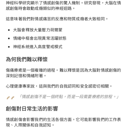
神經科學研究顯示了情感創傷的驚人機制。研究發現，大腦在情
感創傷時會啟動成癮類似的神經迴路。
這意味著我們對情感痛苦的反應和物質成癮者大致相同。
大腦會釋放大量壓力荷爾蒙
情緒中樞會出現異常活躍狀態
神經系統進入高度警戒模式
為何我們難以釋懷
傷痛療癒是一個複雜的過程。難以釋懷是因為大腦對情感創傷的
深刻記憶和情緒附著。
心理健康專家說，這與我們的自我認同和安全感密切相關。
「情感創傷不是一個終點，而是一段需要療癒的旅程。」
創傷對日常生活的影響
情感創傷會影響我們的生活各個方面。它可能影響我們的工作表
現、人際關係和自我認知。