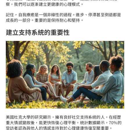
察，我們可以逐漸建立更健康的心理模式。
記住，自我療癒是一個非線性的過程。進步、停滯甚至倒退都是
成長的一部分。重要的是保持耐心和堅持。
建立支持系統的重要性
美國杜克大學的研究顯示，擁有良好社交支持系統的人，在經歷
重大情感變故後，能更快恢復心理平衡。統計數據顯示，70%的
受訪者認為與他人的情感支持對於心理健康恢復至關重要。