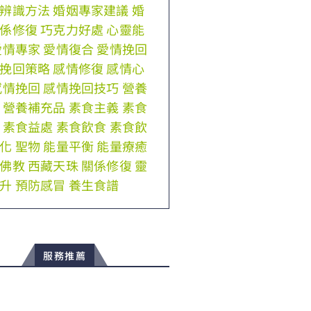
辨識方法
婚姻專家建議
婚
係修復
巧克力好處
心靈能
愛情專家
愛情復合
愛情挽回
挽回策略
感情修復
感情心
感情挽回
感情挽回技巧
營養
營養補充品
素食主義
素食
素食益處
素食飲食
素食飲
化
聖物
能量平衡
能量療癒
佛教
西藏天珠
關係修復
靈
升
預防感冒
養生食譜
服務推薦