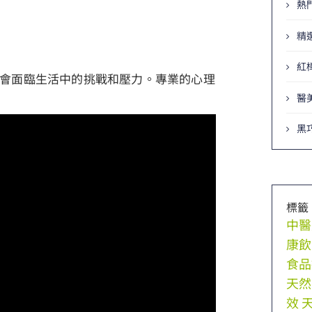
熱
精
紅
會面臨生活中的挑戰和壓力。專業的心理
醫
黑
標籤
中醫
康飲
食品
天然
效