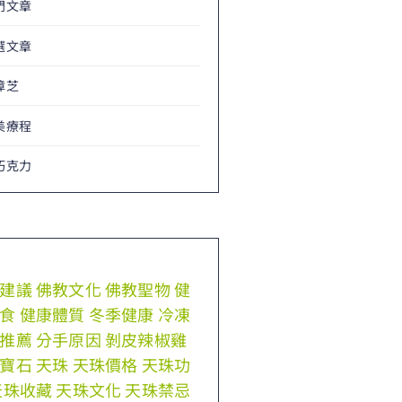
門文章
選文章
樟芝
美療程
巧克力
建議
佛教文化
佛教聖物
健
食
健康體質
冬季健康
冷凍
推薦
分手原因
剝皮辣椒雞
寶石
天珠
天珠價格
天珠功
天珠收藏
天珠文化
天珠禁忌