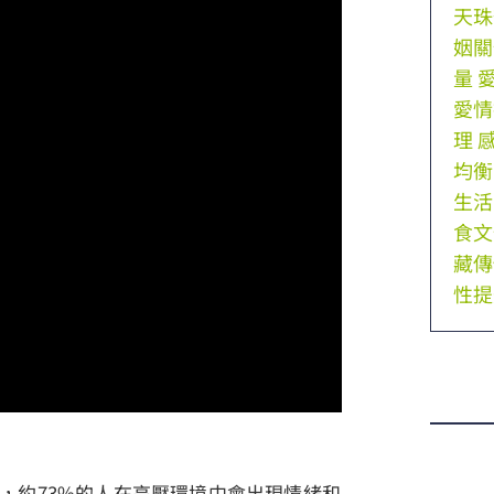
天珠
姻關
量
愛情
理
均衡
生活
食文
藏傳
性提
，約73%的人在高壓環境中會出現情緒和