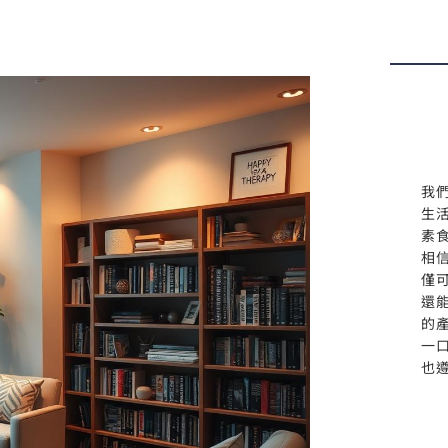
我
生
素
相
僅
還
的
一
也