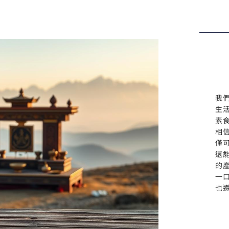
我
生
素
相
僅
還
的
一
也