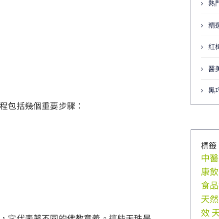
熱
精
紅
醫
黑
程包括幾個重要步驟：
標籤
中醫
康飲
食品
天然
效
，它代表著不同的佛教意義。這些天珠是