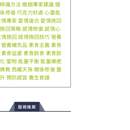
辨識方法
婚姻專家建議
婚
係修復
巧克力好處
心靈能
愛情專家
愛情復合
愛情挽回
挽回策略
感情修復
感情心
感情挽回
感情挽回技巧
營養
營養補充品
素食主義
素食
素食益處
素食飲食
素食飲
化
聖物
能量平衡
能量療癒
佛教
西藏天珠
關係修復
靈
升
預防感冒
養生食譜
服務推薦