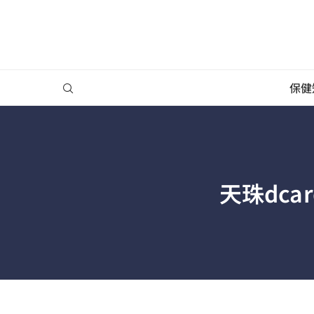
保健
天珠dc