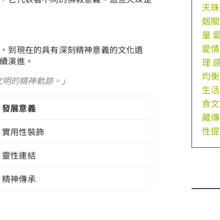
天珠
姻關
量
愛情
，到現在的具有深刻精神意義的文化遺
續演進。
理
均衡
文明的精神軌跡。」
生活
食文
發展意義
藏傳
性提
實用性裝飾
靈性連結
精神傳承