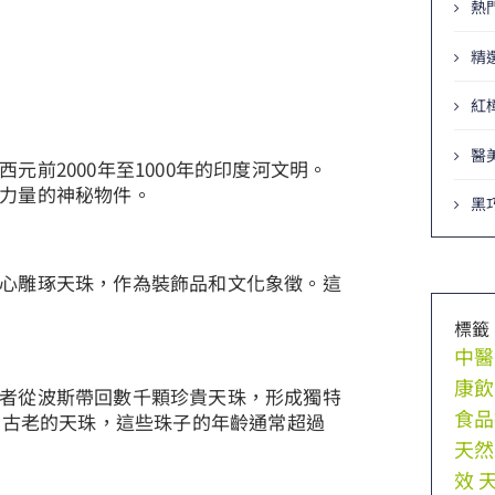
熱
精
紅
醫
前2000年至1000年的印度河文明。
力量的神秘物件。
黑
心雕琢天珠，作為裝飾品和文化象徵。這
標籤
中醫
康飲
者從波斯帶回數千顆珍貴天珠，形成獨特
食品
到古老的天珠，這些珠子的年齡通常超過
天然
效