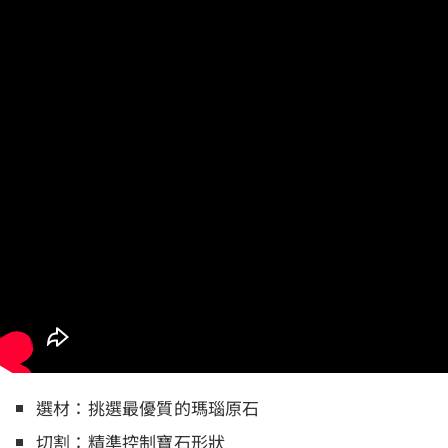
選材：挑選最優質的瑪瑙原石
切割：精準控制寶石形狀