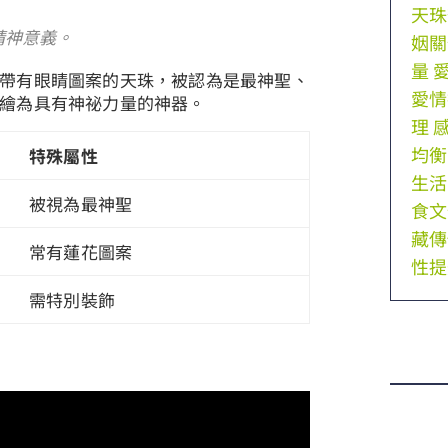
天珠
精神意義。
姻關
量
帶有眼睛圖案的天珠，被認為是最神聖、
愛情
繪為具有神祕力量的神器。
理
均衡
特殊屬性
生活
被視為最神聖
食文
藏傳
常有蓮花圖案
性提
需特別裝飾