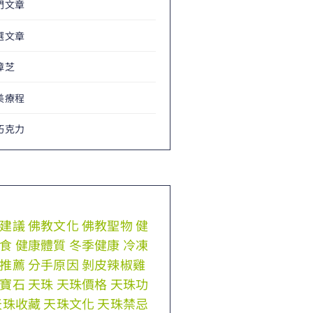
門文章
選文章
樟芝
美療程
巧克力
建議
佛教文化
佛教聖物
健
食
健康體質
冬季健康
冷凍
推薦
分手原因
剝皮辣椒雞
寶石
天珠
天珠價格
天珠功
天珠收藏
天珠文化
天珠禁忌