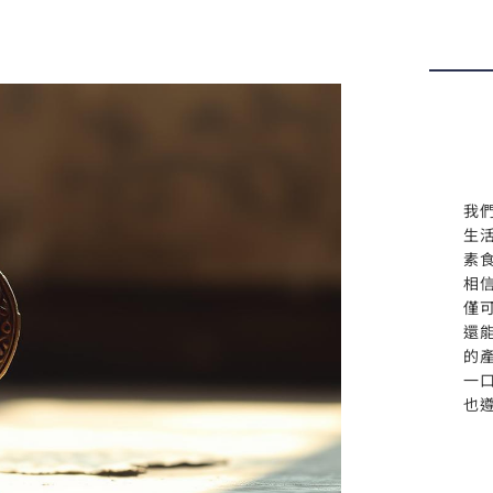
我
生
素
相
僅
還
的
一
也