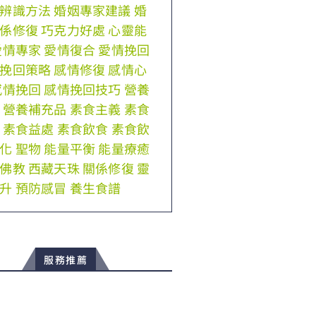
辨識方法
婚姻專家建議
婚
係修復
巧克力好處
心靈能
愛情專家
愛情復合
愛情挽回
挽回策略
感情修復
感情心
感情挽回
感情挽回技巧
營養
營養補充品
素食主義
素食
素食益處
素食飲食
素食飲
化
聖物
能量平衡
能量療癒
佛教
西藏天珠
關係修復
靈
升
預防感冒
養生食譜
服務推薦