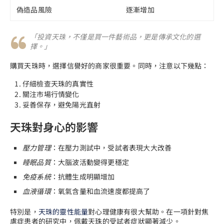
偽造品風險
逐漸增加
「投資天珠，不僅是買一件藝術品，更是傳承文化的選
擇。」
購買天珠時，選擇信譽好的商家很重要。同時，注意以下幾點：
仔細檢查天珠的真實性
關注市場行情變化
妥善保存，避免陽光直射
天珠對身心的影響
壓力管理
：在壓力測試中，受試者表現大大改善
睡眠品質
：大腦波活動變得更穩定
免疫系統
：抗體生成明顯增加
血液循環
：氧氣含量和血流速度都提高了
特別是，
天珠的靈性能量
對心理健康有很大幫助。在一項針對焦
慮症患者的研究中，佩戴天珠的受試者症狀顯著減少。