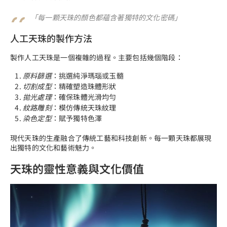
「每一顆天珠的顏色都蘊含著獨特的文化密碼」
人工天珠的製作方法
製作人工天珠是一個複雜的過程。主要包括幾個階段：
原料篩選
：挑選純淨瑪瑙或玉髓
切割成型
：精確塑造珠體形狀
拋光處理
：確保珠體光滑均勻
紋路雕刻
：模仿傳統天珠紋理
染色定型
：賦予獨特色澤
現代天珠的生產融合了傳統工藝和科技創新。每一顆天珠都展現
出獨特的文化和藝術魅力。
天珠的靈性意義與文化價值