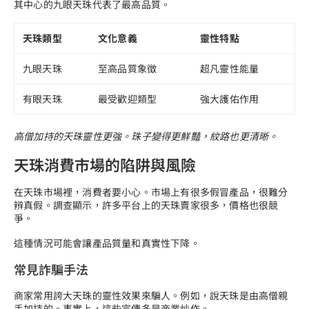
其中心的九眼天珠代表了最高品質。
天珠類型
文化意義
靈性特點
九眼天珠
至高品質象徵
超凡靈性能量
有眼天珠
最受歡迎類型
強大護佑作用
高僧加持的天珠靈性更強。珠子變得更鮮豔，紋路也更清晰。
天珠消費市場的陷阱與風險
在天珠市場裡，消費者要小心。市場上有很多假冒產品，很難分
辨真假。調查顯示，許多平台上的天珠賣家很多，價格也很競
爭。
這種情況可能會讓產品質量和真實性下降。
常見詐騙手法
商家常用誇大天珠的靈性效果來騙人。例如，說天珠是由高僧親
手加持的。事實上，這些宣傳多是商業炒作。