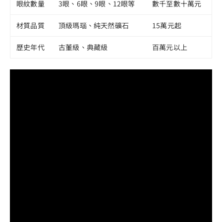
眼紋數量
3眼、6眼、9眼、12眼等
數千至數十萬元
材質品質
頂級瑪瑙、純天然礦石
15萬元起
歷史年代
古董級、典藏級
百萬元以上