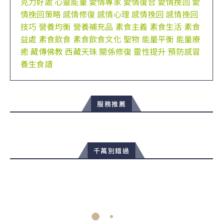
克力好處
心靈能量
愛情專家
愛情復合
愛情挽回
愛
情挽回策略
感情修復
感情心理
感情挽回
感情挽回
技巧
營養均衡
營養補充品
素食主義
素食生活
素食
益處
素食飲食
素食飲食文化
聖物
能量平衡
能量療
癒
藏傳佛教
西藏天珠
關係修復
靈性提升
預防感冒
養生食譜
服務推薦
千萬別錯過