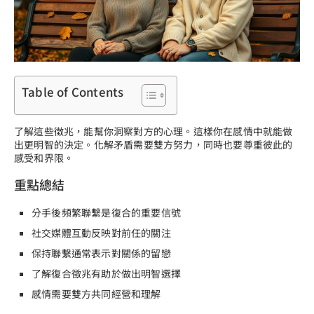
Table of Contents
了解這些徵兆，能幫你洞察對方的心理。這樣你在感情中就能做
出更明智的決定。化解矛盾需要雙方努力，同時也要尊重彼此的
感受和界限。
重點總結
分手後頻繁聯繫是復合的重要信號
社交媒體互動反映對前任的關注
保持聯繫通常表示對關係的留戀
了解復合徵兆有助於做出明智選擇
感情需要雙方共同經營和理解