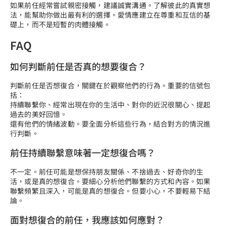
如果前任經常嘗試親密接觸，建議誠實溝通。了解彼此的真實想
法，能幫助你做出最有利的選擇。愛情應建立在尊重和互信的基
礎上，而不是短暫的肉體接觸。
FAQ
如何判斷前任是否真的想要復合？
判斷前任是否想復合，關鍵在於觀察他們的行為。重要的信號包
括：
持續聯繫你、經常出現在你的生活中、對你的近況很關心、提起
過去的美好回憶。
還有他們的情緒波動。要全面分析這些行為，結合對方的情況進
行判斷。
前任持續聯繫意味著一定想復合嗎？
不一定。前任可能是想保持朋友關係、不捨過去、好奇你的生
活，或是真的想復合。要細心分析他們聯繫的方式和內容。如果
聯繫頻繁且深入，可能是真的想復合。但要小心，不要輕易下結
論。
面對想復合的前任，我應該如何應對？