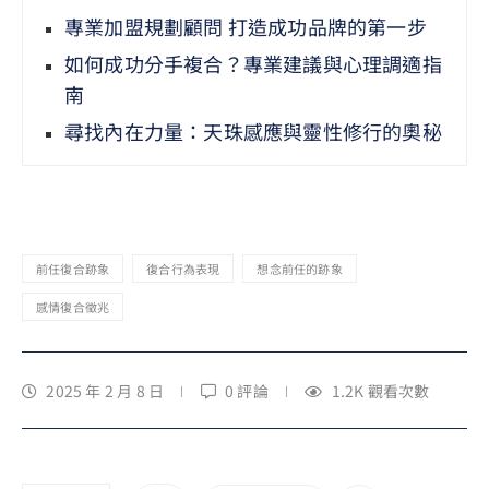
專業加盟規劃顧問 打造成功品牌的第一步
如何成功分手複合？專業建議與心理調適指
南
尋找內在力量：天珠感應與靈性修行的奧秘
前任復合跡象
復合行為表現
想念前任的跡象
感情復合徵兆
2025 年 2 月 8 日
0 評論
1.2K
觀看次數