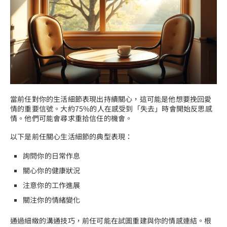
當前任對你的生活細節表現出持續關心，這可能是他想要挽回愛
情的重要信號。大約75%的人在感受到「失去」時會開始反思感
情。他們可能會尋求重拾信任的機會。
以下是前任關心生活細節的典型表現：
詢問你的日常作息
關心你的健康狀況
注意你的工作進展
關注你的情緒變化
通過細緻的溝通技巧，前任可能在試圖重建與你的情感連結。根