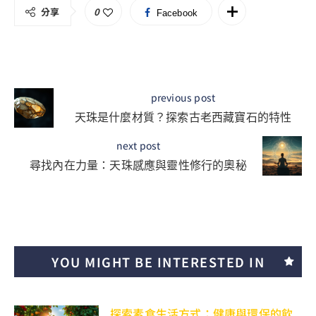
分享
0
Facebook
previous post
天珠是什麼材質？探索古老西藏寶石的特性
next post
尋找內在力量：天珠感應與靈性修行的奧秘
YOU MIGHT BE INTERESTED IN
探索素食生活方式：健康與環保的飲