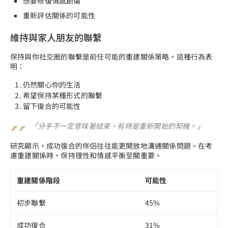
想要修復情感創傷
重新評估關係的可能性
維持與家人朋友的聯繫
保持與你社交圈的聯繫是前任可能的重建關係策略。這種行為表
明：
仍然關心你的生活
希望保持某種形式的聯繫
留下復合的可能性
「分手不一定意味著結束，有時是重新開始的契機。」
研究顯示，成功復合的伴侶往往能更開放地溝通關係問題。在考
慮重建關係時，保持理性和情感平衡至關重要。
重建關係階段
可能性
初步聯繫
45%
成功復合
31%