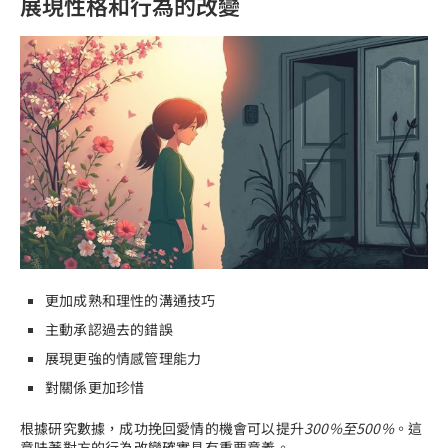
展現性格和行為的改變
更加成熟和理性的溝通技巧
主動承認過去的錯誤
展現更強的情感管理能力
對關係更加珍惜
根據研究數據，成功挽回愛情的機會可以提升
300%至500%
。這
意味著對方的行為改變確實具有重要意義。