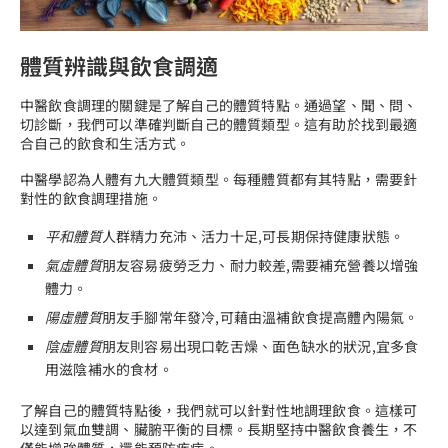
體質辨識與飲食調適
中醫飲食調理的關鍵是了解自己的體質特點。通過望、聞、問、
切診斷，我們可以準確判斷自己的體質類型。這有助於找到最適
合自己的飲食和生活方式。
中醫學認為人體有九大體質類型。每種體質都有其特點，需要針
對性的飲食調理措施。
平和體質
人群精力充沛、活力十足,可長期保持健康狀態。
氣虛體質
朋友容易疲勞乏力、耐力較差,需要補充營養以增強
體力。
陽虛體質
朋友手腳常年發冷,可藉由溫補飲食提高體內陽氣。
陰虛體質
朋友則容易出現口乾舌燥、面色缺水的狀況,宜多食
用滋陰補水的食材。
了解自己的體質特點後，我們就可以針對性地調理飲食。這樣可
以達到氣血雙調、臟腑平衡的目標。長期堅持中醫飲食養生，不
僅能增強體質，還能預防疾病。