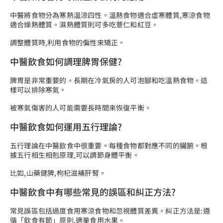
中醫將食物分為寒熱溫涼四性。溫熱食物適合虛寒體質,寒涼食物
適合燥熱體質。濕熱體質則可多吃薏仁和紅豆。
調整體質時,利用食物的偏性來矯正。
中醫飲食如何調理脾胃保健?
脾胃是非常重要的。長期在冷氣房的人可泡腳和吃溫熱食物。這
樣可以排除寒氣。
被寒氣傷害的人可能需要長時間來恢復平衡。
中醫飲食如何運用五行理論?
五行理論在中醫飲食中很重要。每種食物都對應不同的臟腑。根
據五行相生相剋原理,可以調節身體平衡。
比如,山藥健脾,枸杞滋補肝腎。
中醫飲食中有哪些常見的誤區和糾正方法?
常見誤區包括過度食用寒涼食物和忽視體質差異。糾正方法是:遵
循「飲食有節」原則,適量食用水果。