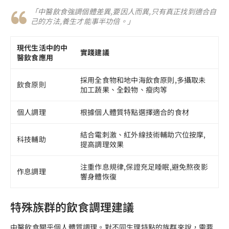
「中醫飲食強調個體差異,要因人而異,只有真正找到適合自
己的方法,養生才能事半功倍。」
現代生活中的中
實踐建議
醫飲食應用
採用全食物和地中海飲食原則,多攝取未
飲食原則
加工蔬果、全穀物、瘦肉等
個人調理
根據個人體質特點選擇適合的食材
結合電刺激、紅外線技術輔助穴位按摩,
科技輔助
提高調理效果
注重作息規律,保證充足睡眠,避免熬夜影
作息調理
響身體恢復
特殊族群的飲食調理建議
中醫飲食關乎個人體質調理。對不同生理特點的族群來說，需要