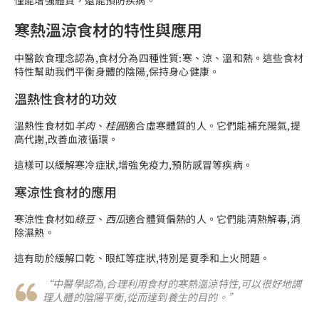
寒熱溫涼食材的特性與應用
中醫飲食理念認為,食材分為四種性質:寒、涼、溫和熱。這些食材
特性幫助我們平衡身體的陰陽,保持身心健康。
溫熱性食材的功效
溫熱性食材如
羊肉
、
桂圓
適合虛寒體質的人。它們能補充陽氣,提
高代謝,改善血液循環。
這樣可以緩解寒冷症狀,增強免疫力,預防感冒等疾病。
寒涼性食材的應用
寒涼性食材如
綠豆
、
西瓜
適合體質偏熱的人。它們能清熱解毒,消
除濕熱。
這有助於緩解口乾、眼紅等症狀,特別是夏季和上火問題。
“中醫學認為,合理利用食材的寒熱溫涼特性,可以很好地調
理人體的陰陽平衡,從而達到養生的目的。”