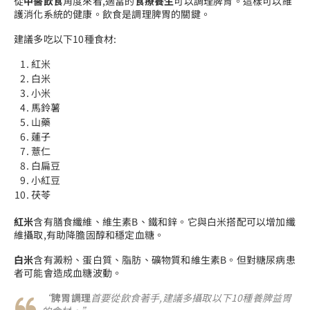
從
中醫飲食
角度來看,適當的
食療養生
可以調理脾胃。這樣可以維
護消化系統的健康。飲食是調理脾胃的關鍵。
建議多吃以下10種食材:
紅米
白米
小米
馬鈴薯
山藥
蓮子
薏仁
白扁豆
小紅豆
茯苓
紅米
含有膳食纖維、維生素B、鐵和鋅。它與白米搭配可以增加纖
維攝取,有助降膽固醇和穩定血糖。
白米
含有澱粉、蛋白質、脂肪、礦物質和維生素B。但對糖尿病患
者可能會造成血糖波動。
“
脾胃調理
首要從飲食著手,建議多攝取以下10種養脾益胃