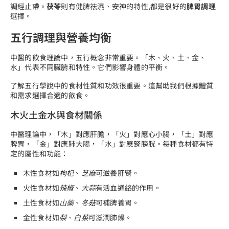
調經止帶。
茯苓
則有健脾祛濕、安神的特性,都是很好的
脾胃調理
選擇。
五行調理與營養均衡
中醫的飲食理論中，五行概念非常重要。「木、火、土、金、
水」代表不同臟腑和特性。它們影響身體的平衡。
了解五行學說中的食材性質和功效很重要。這幫助我們根據體質
和需求選擇合適的飲食。
木火土金水與食材關係
中醫理論中，「木」對應肝膽，「火」對應心小腸，「土」對應
脾胃，「金」對應肺大腸，「水」對應腎膀胱。每種食材都有特
定的屬性和功能：
木性食材如
枸杞
、
芝麻
可滋養肝腎。
火性食材如
辣椒
、
大蒜
有活血通絡的作用。
土性食材如
山藥
、
冬菇
可補脾養胃。
金性食材如
梨
、
白菜
可滋潤肺燥。