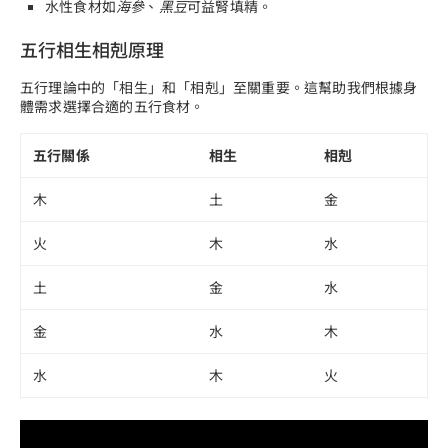
水性食材如
海參
、
黑豆
可益腎填精。
五行相生相剋原理
五行理論中的「相生」和「相剋」至關重要。這幫助我們根據身
體需求選擇合適的五行食材。
五行關係
相生
相剋
木
土
金
火
木
水
土
金
水
金
水
木
水
木
火