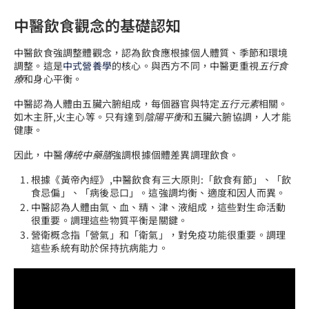
中醫飲食觀念的基礎認知
中醫飲食強調整體觀念，認為飲食應根據個人體質、季節和環境
調整。這是
中式營養學
的核心。與西方不同，中醫更重視
五行食
療
和身心平衡。
中醫認為人體由五臟六腑組成，每個器官與特定
五行元素
相關。
如木主肝,火主心等。只有達到
陰陽平衡
和五臟六腑協調，人才能
健康。
因此，中醫
傳統中藥膳
強調根據個體差異調理飲食。
根據《黃帝內經》,中醫飲食有三大原則:「飲食有節」、「飲
食忌偏」、「病後忌口」。這強調均衡、適度和因人而異。
中醫認為人體由氣、血、精、津、液組成，這些對生命活動
很重要。調理這些物質平衡是關鍵。
營衛概念指「營氣」和「衛氣」，對免疫功能很重要。調理
這些系統有助於保持抗病能力。