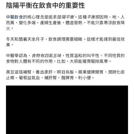
陰陽平衡在飲食中的重要性
中醫飲食
的核心理念是追求
陰陽平衡
。這種
平衡態
因時、地、人
而異，變化多端。產婦生產後，體虛發熱，不能只靠寒涼飲食降
火。
冬天和酷暑天坐月子，飲食調理需要細緻。這樣才能達到最佳效
果。
中醫學認為，
食物有四氣五味
，性質溫和的叫平性。不同性質的
食物對人體有不同的作用。比如，大蒜能暖胃驅除風寒。
黑豆滋陰補腎，養血柔肝，明目烏髮。蘋果健脾開胃，潤肺化痰
止嗽。葡萄益氣血，補肝腎，醒脾胃，利小便。