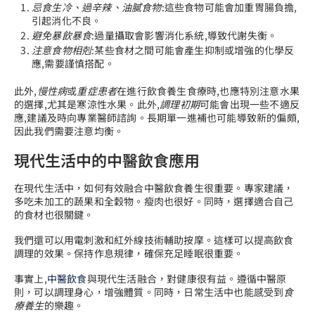
忌食生冷、過辛辣、油膩食物
:這些食物可能會加重胃腸負擔,
引起消化不良。
避免暴飲暴食
:過量攝取會影響消化系統,導致代謝失衡。
注意食物相剋
:某些食材之間可能會產生抑制或增強的化學反
應,需要謹慎搭配。
此外,
慢性病
或
重症患者
在進行飲食養生食療時,也應特別注意水果
的選擇,尤其是寒涼性水果。此外,
調理初期
可能會出現一些不適反
應,建議及時向專業醫師諮詢。長期單一進補也可能導致新的偏頗,
因此我們需要注意均衡。
現代生活中的中醫飲食應用
在現代生活中，如何有效融合中醫飲食養生很重要。專家建議，
多吃未加工的蔬果和全穀物。瘦肉也很好。同時，選擇適合自己
的食材也很關鍵。
我們還可以用電刺激和紅外線技術輔助按摩。這樣可以提高飲食
調理的效果。保持作息規律，確保充足睡眠很重要。
事實上,
中醫飲食
與現代生活融合，對健康很有益。遵循中醫原
則，可以調理身心，增強體質。同時，日常生活中也能感受到
食
療養生
的樂趣。