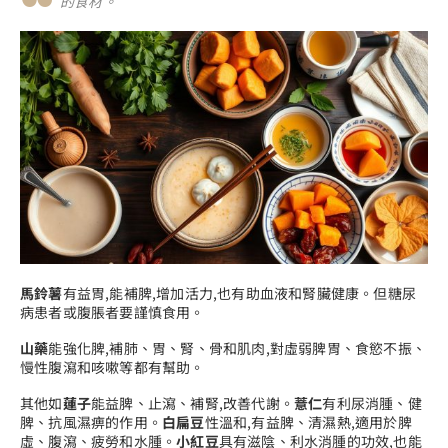
的食材。”
馬鈴薯
有益胃,能補脾,增加活力,也有助血液和腎臟健康。但糖尿
病患者或腹脹者要謹慎食用。
山藥
能強化脾,補肺、胃、腎、骨和肌肉,對虛弱脾胃、食慾不振、
慢性腹瀉和咳嗽等都有幫助。
其他如
蓮子
能益脾、止瀉、補腎,改善代謝。
薏仁
有利尿消腫、健
脾、抗風濕痹的作用。
白扁豆
性溫和,有益脾、清濕熱,適用於脾
虛、腹瀉、疲勞和水腫。
小紅豆
具有滋陰、利水消腫的功效,也能