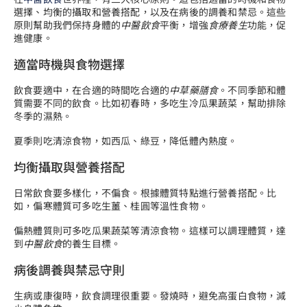
選擇、均衡的攝取和營養搭配，以及在病後的調養和禁忌。這些
原則幫助我們保持身體的
中醫飲食
平衡，增強
食療養生
功能，促
進健康。
適當時機與食物選擇
飲食要適中，在合適的時間吃合適的
中草藥膳食
。不同季節和體
質需要不同的飲食。比如初春時，多吃生冷瓜果蔬菜，幫助排除
冬季的濕熱。
夏季則吃清涼食物，如西瓜、綠豆，降低體內熱度。
均衡攝取與營養搭配
日常飲食要多樣化，不偏食。根據體質特點進行營養搭配。比
如，偏寒體質可多吃生薑、桂圓等溫性食物。
偏熱體質則可多吃瓜果蔬菜等清涼食物。這樣可以調理體質，達
到
中醫飲食
的養生目標。
病後調養與禁忌守則
生病或康復時，飲食調理很重要。發燒時，避免高蛋白食物，減