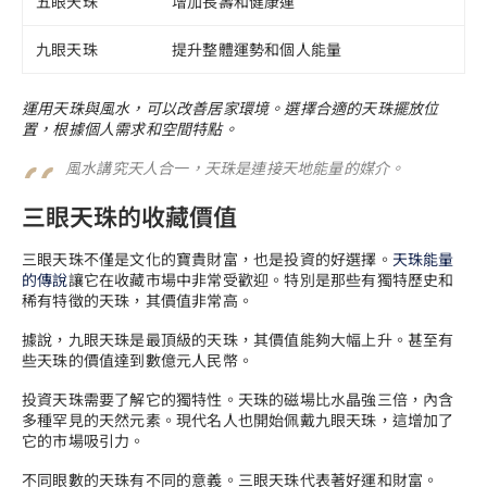
五眼天珠
增加長壽和健康運
九眼天珠
提升整體運勢和個人能量
運用天珠與風水，可以改善居家環境。選擇合適的天珠擺放位
置，根據個人需求和空間特點。
風水講究天人合一，天珠是連接天地能量的媒介。
三眼天珠的收藏價值
三眼天珠不僅是文化的寶貴財富，也是投資的好選擇。
天珠能量
的傳說
讓它在收藏市場中非常受歡迎。特別是那些有獨特歷史和
稀有特徵的天珠，其價值非常高。
據說，九眼天珠是最頂級的天珠，其價值能夠大幅上升。甚至有
些天珠的價值達到數億元人民幣。
投資天珠需要了解它的獨特性。天珠的磁場比水晶強三倍，內含
多種罕見的天然元素。現代名人也開始佩戴九眼天珠，這增加了
它的市場吸引力。
不同眼數的天珠有不同的意義。三眼天珠代表著好運和財富。